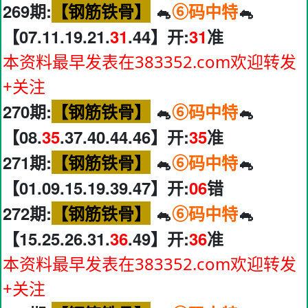
269期:
【钢筋铁骨】
🐁
⑥码中特
🐁
【07.11.19.21.
31
.44】开:
31
准
本资料最早发表在383352.com欢迎转发
+关注
270期:
【钢筋铁骨】
🐁
⑥码中特
🐁
【08.
35
.37.40.44.46】开:
35
准
271期:
【钢筋铁骨】
🐁
⑥码中特
🐁
【01.09.15.19.39.47】开:
06
错
272期:
【钢筋铁骨】
🐁
⑥码中特
🐁
【15.25.26.31.
36
.49】开:
36
准
本资料最早发表在383352.com欢迎转发
+关注