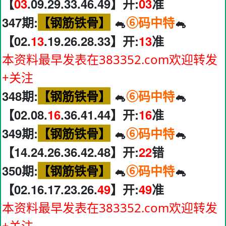
【
03
.09.29.33.46.49】开:
03
准
347期:
【钢筋铁骨】
🐁
⑥码中特
🐁
【02.
13
.19.26.28.33】开:
13
准
本资料最早发表在383352.com欢迎转发
+关注
348期:
【钢筋铁骨】
🐁
⑥码中特
🐁
【02.08.
16
.36.41.44】开:
16
准
349期:
【钢筋铁骨】
🐁
⑥码中特
🐁
【14.24.26.36.42.48】开:
22
错
350期:
【钢筋铁骨】
🐁
⑥码中特
🐁
【02.16.17.23.26.
49
】开:
49
准
本资料最早发表在383352.com欢迎转发
+关注