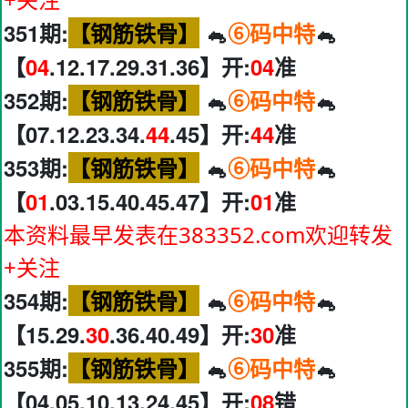
351期:
【钢筋铁骨】
🐁
⑥码中特
🐁
【
04
.12.17.29.31.36】开:
04
准
352期:
【钢筋铁骨】
🐁
⑥码中特
🐁
【07.12.23.34.
44
.45】开:
44
准
353期:
【钢筋铁骨】
🐁
⑥码中特
🐁
【
01
.03.15.40.45.47】开:
01
准
本资料最早发表在383352.com欢迎转发
+关注
354期:
【钢筋铁骨】
🐁
⑥码中特
🐁
【15.29.
30
.36.40.49】开:
30
准
355期:
【钢筋铁骨】
🐁
⑥码中特
🐁
【04.05.10.13.24.45】开:
08
错