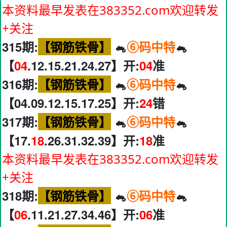
本资料最早发表在383352.com欢迎转发
+关注
315期:
【钢筋铁骨】
🐁
⑥码中特
🐁
【
04
.12.15.21.24.27】开:
04
准
316期:
【钢筋铁骨】
🐁
⑥码中特
🐁
【04.09.12.15.17.25】开:
24
错
317期:
【钢筋铁骨】
🐁
⑥码中特
🐁
【17.
18
.26.31.32.39】开:
18
准
本资料最早发表在383352.com欢迎转发
+关注
318期:
【钢筋铁骨】
🐁
⑥码中特
🐁
【
06
.11.21.27.34.46】开:
06
准