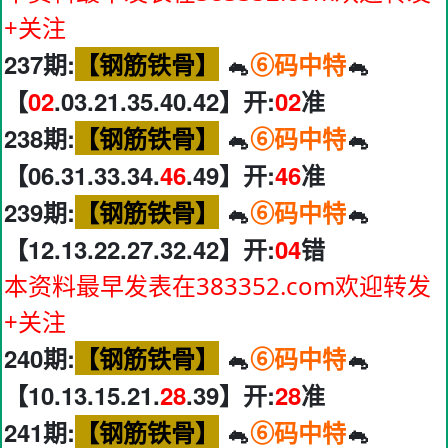
+关注
237期:
【钢筋铁骨】
🐁
⑥码中特
🐁
【
02
.03.21.35.40.42】开:
02
准
238期:
【钢筋铁骨】
🐁
⑥码中特
🐁
【06.31.33.34.
46
.49】开:
46
准
239期:
【钢筋铁骨】
🐁
⑥码中特
🐁
【12.13.22.27.32.42】开:
04
错
本资料最早发表在383352.com欢迎转发
+关注
240期:
【钢筋铁骨】
🐁
⑥码中特
🐁
【10.13.15.21.
28
.39】开:
28
准
241期:
【钢筋铁骨】
🐁
⑥码中特
🐁