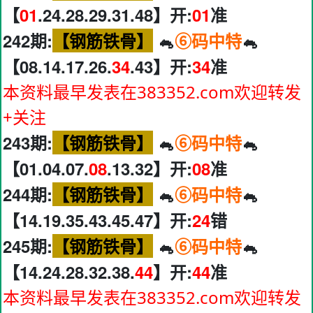
【
01
.24.28.29.31.48】开:
01
准
242期:
【钢筋铁骨】
🐁
⑥码中特
🐁
【08.14.17.26.
34
.43】开:
34
准
本资料最早发表在383352.com欢迎转发
+关注
243期:
【钢筋铁骨】
🐁
⑥码中特
🐁
【01.04.07.
08
.13.32】开:
08
准
244期:
【钢筋铁骨】
🐁
⑥码中特
🐁
【14.19.35.43.45.47】开:
24
错
245期:
【钢筋铁骨】
🐁
⑥码中特
🐁
【14.24.28.32.38.
44
】开:
44
准
本资料最早发表在383352.com欢迎转发