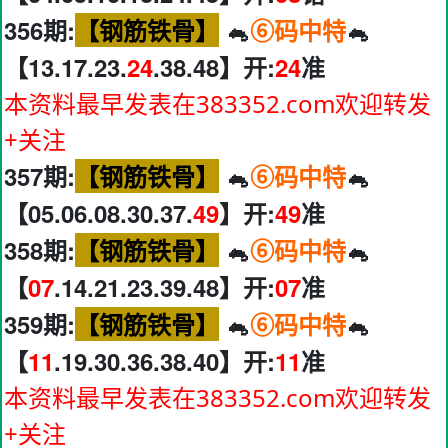
356期:
【钢筋铁骨】
🐁
⑥码中特
🐁
【13.17.23.
24
.38.48】开:
24
准
本资料最早发表在383352.com欢迎转发
+关注
357期:
【钢筋铁骨】
🐁
⑥码中特
🐁
【05.06.08.30.37.
49
】开:
49
准
358期:
【钢筋铁骨】
🐁
⑥码中特
🐁
【
07
.14.21.23.39.48】开:
07
准
359期:
【钢筋铁骨】
🐁
⑥码中特
🐁
【
11
.19.30.36.38.40】开:
11
准
本资料最早发表在383352.com欢迎转发
+关注