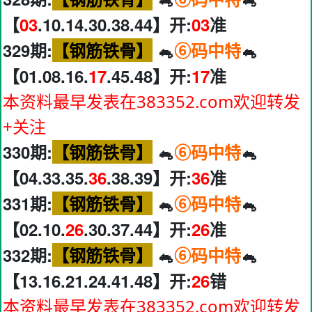
【
03
.10.14.30.38.44】开:
03
准
329期:
【钢筋铁骨】
🐁
⑥码中特
🐁
【01.08.16.
17
.45.48】开:
17
准
本资料最早发表在383352.com欢迎转发
+关注
330期:
【钢筋铁骨】
🐁
⑥码中特
🐁
【04.33.35.
36
.38.39】开:
36
准
331期:
【钢筋铁骨】
🐁
⑥码中特
🐁
【02.10.
26
.30.37.44】开:
26
准
332期:
【钢筋铁骨】
🐁
⑥码中特
🐁
【13.16.21.24.41.48】开:
26
错
本资料最早发表在383352.com欢迎转发