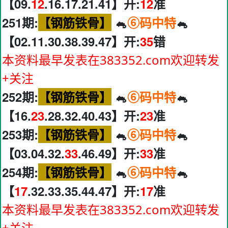
【09.
12
.16.17.21.41】开:
12
准
251期:
【钢筋铁骨】
🐁
⑥码中特
🐁
【02.11.30.38.39.47】开:
35
错
本资料最早发表在383352.com欢迎转发
+关注
252期:
【钢筋铁骨】
🐁
⑥码中特
🐁
【16.
23
.28.32.40.43】开:
23
准
253期:
【钢筋铁骨】
🐁
⑥码中特
🐁
【03.04.32.
33
.46.49】开:
33
准
254期:
【钢筋铁骨】
🐁
⑥码中特
🐁
【
17
.32.33.35.44.47】开:
17
准
本资料最早发表在383352.com欢迎转发
+关注