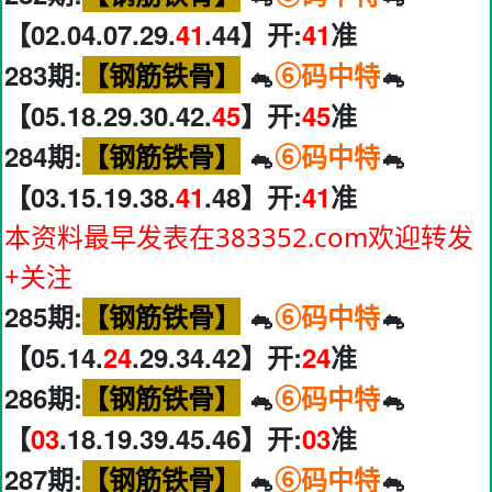
【02.04.07.29.
41
.44】开:
41
准
283期:
【钢筋铁骨】
🐁
⑥码中特
🐁
【05.18.29.30.42.
45
】开:
45
准
284期:
【钢筋铁骨】
🐁
⑥码中特
🐁
【03.15.19.38.
41
.48】开:
41
准
本资料最早发表在383352.com欢迎转发
+关注
285期:
【钢筋铁骨】
🐁
⑥码中特
🐁
【05.14.
24
.29.34.42】开:
24
准
286期:
【钢筋铁骨】
🐁
⑥码中特
🐁
【
03
.18.19.39.45.46】开:
03
准
287期:
【钢筋铁骨】
🐁
⑥码中特
🐁