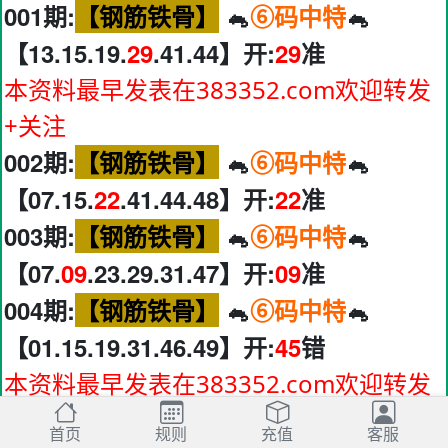
001期:
【钢筋铁骨】
🐁
⑥码中特
🐁
【13.15.19.
29
.41.44】开:
29
准
本资料最早发表在383352.com欢迎转发
+关注
002期:
【钢筋铁骨】
🐁
⑥码中特
🐁
【07.15.
22
.41.44.48】开:
22
准
003期:
【钢筋铁骨】
🐁
⑥码中特
🐁
【07.
09
.23.29.31.47】开:
09
准
004期:
【钢筋铁骨】
🐁
⑥码中特
🐁
【01.15.19.31.46.49】开:
45
错
本资料最早发表在383352.com欢迎转发
+关注
首页
规则
充值
客服