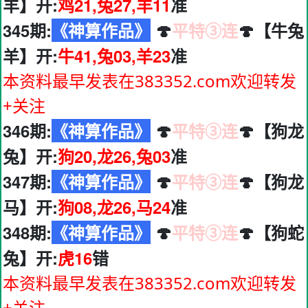
羊】开:
鸡21,兔27,羊11
准
345期:
《神算作品》
🍄
平特③连
🍄【牛兔
羊】开:
牛41,兔03,羊23
准
本资料最早发表在383352.com欢迎转发
+关注
346期:
《神算作品》
🍄
平特③连
🍄【狗龙
兔】开:
狗20,龙26,兔03
准
347期:
《神算作品》
🍄
平特③连
🍄【狗龙
马】开:
狗08,龙26,马24
准
348期:
《神算作品》
🍄
平特③连
🍄【狗蛇
兔】开:
虎16
错
本资料最早发表在383352.com欢迎转发
+关注