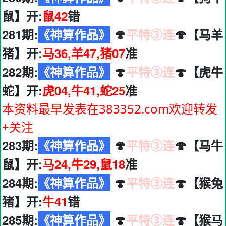
鼠】开:
鼠42
错
281期:
《神算作品》
🍄
平特③连
🍄【马羊
猪】开:
马36,羊47,猪07
准
282期:
《神算作品》
🍄
平特③连
🍄【虎牛
蛇】开:
虎04,牛41,蛇25
准
本资料最早发表在383352.com欢迎转发
+关注
283期:
《神算作品》
🍄
平特③连
🍄【马牛
鼠】开:
马24,牛29,鼠18
准
284期:
《神算作品》
🍄
平特③连
🍄【猴兔
猪】开:
牛41
错
285期:
《神算作品》
🍄
平特③连
🍄【猴马