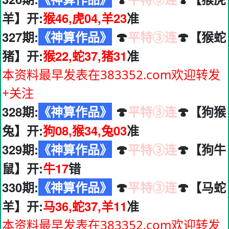
羊】开:
猴46,虎04,羊23
准
327期:
《神算作品》
🍄
平特③连
🍄【猴蛇
猪】开:
猴22,蛇37,猪31
准
本资料最早发表在383352.com欢迎转发
+关注
328期:
《神算作品》
🍄
平特③连
🍄【狗猴
兔】开:
狗08,猴34,兔03
准
329期:
《神算作品》
🍄
平特③连
🍄【狗牛
鼠】开:
牛17
错
330期:
《神算作品》
🍄
平特③连
🍄【马蛇
羊】开:
马36,蛇37,羊11
准
本资料最早发表在383352.com欢迎转发