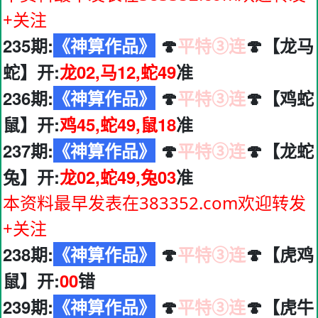
+关注
235期:
《神算作品》
🍄
平特③连
🍄【龙马
蛇】开:
龙02,马12,蛇49
准
236期:
《神算作品》
🍄
平特③连
🍄【鸡蛇
鼠】开:
鸡45,蛇49,鼠18
准
237期:
《神算作品》
🍄
平特③连
🍄【龙蛇
兔】开:
龙02,蛇49,兔03
准
本资料最早发表在383352.com欢迎转发
+关注
238期:
《神算作品》
🍄
平特③连
🍄【虎鸡
鼠】开:
00
错
239期:
《神算作品》
🍄
平特③连
🍄【虎牛