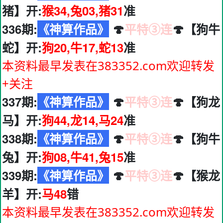
猪】开:
猴34,兔03,猪31
准
336期:
《神算作品》
🍄
平特③连
🍄【狗牛
蛇】开:
狗20,牛17,蛇13
准
本资料最早发表在383352.com欢迎转发
+关注
337期:
《神算作品》
🍄
平特③连
🍄【狗龙
马】开:
狗44,龙14,马24
准
338期:
《神算作品》
🍄
平特③连
🍄【狗牛
兔】开:
狗08,牛41,兔15
准
339期:
《神算作品》
🍄
平特③连
🍄【猴龙
羊】开:
马48
错
本资料最早发表在383352.com欢迎转发