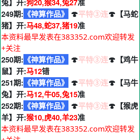
兔】开:
狗20,猴34,兔27
准
249期:
《神算作品》
🍄
平特③连
🍄【马蛇
猪】开:
马48,蛇37,猪19
准
本资料最早发表在383352.com欢迎转发
+关注
250期:
《神算作品》
🍄
平特③连
🍄【鸡牛
鼠】开:
马12
错
251期:
《神算作品》
🍄
平特③连
🍄【马牛
兔】开:
马12,牛05,兔15
准
252期:
《神算作品》
🍄
平特③连
🍄【猴虎
羊】开:
猴10,虎40,羊23
准
本资料最早发表在383352.com欢迎转发
+关注