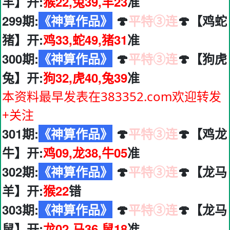
羊】开:
猴22,兔39,羊23
准
299期:
《神算作品》
🍄
平特③连
🍄【鸡蛇
猪】开:
鸡33,蛇49,猪31
准
300期:
《神算作品》
🍄
平特③连
🍄【狗虎
兔】开:
狗32,虎40,兔39
准
本资料最早发表在383352.com欢迎转发
+关注
301期:
《神算作品》
🍄
平特③连
🍄【鸡龙
牛】开:
鸡09,龙38,牛05
准
302期:
《神算作品》
🍄
平特③连
🍄【龙马
羊】开:
猴22
错
303期:
《神算作品》
🍄
平特③连
🍄【龙马
鼠】开:
龙02,马36,鼠18
准