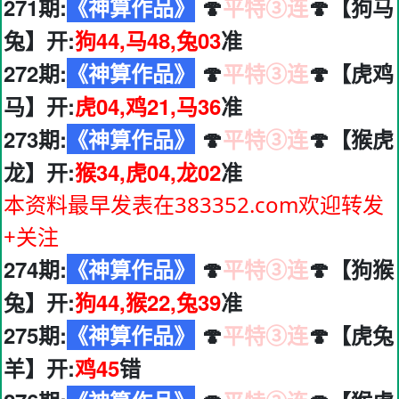
271期:
《神算作品》
🍄
平特③连
🍄【狗马
兔】开:
狗44,马48,兔03
准
272期:
《神算作品》
🍄
平特③连
🍄【虎鸡
马】开:
虎04,鸡21,马36
准
273期:
《神算作品》
🍄
平特③连
🍄【猴虎
龙】开:
猴34,虎04,龙02
准
本资料最早发表在383352.com欢迎转发
+关注
274期:
《神算作品》
🍄
平特③连
🍄【狗猴
兔】开:
狗44,猴22,兔39
准
275期:
《神算作品》
🍄
平特③连
🍄【虎兔
羊】开:
鸡45
错