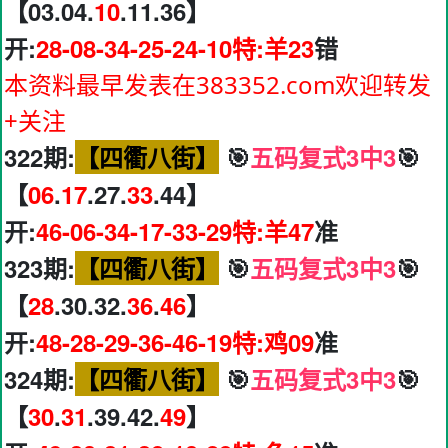
【03.04.
10
.11.36】
开:
28-08-34-25-24-10特:羊23
错
本资料最早发表在383352.com欢迎转发
+关注
322期:
【四衢八街】
🎯
五码复式3中3
🎯
【
06
.
17
.27.
33
.44】
开:
46-06-34-17-33-29特:羊47
准
323期:
【四衢八街】
🎯
五码复式3中3
🎯
【
28
.30.32.
36
.
46
】
开:
48-28-29-36-46-19特:鸡09
准
324期:
【四衢八街】
🎯
五码复式3中3
🎯
【
30
.
31
.39.42.
49
】