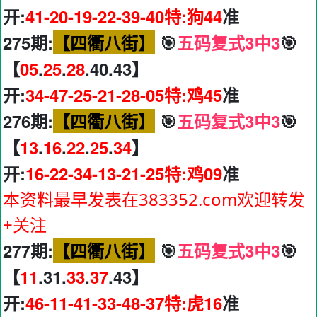
开:
41-20-19-22-39-40特:狗44
准
275期:
【四衢八街】
🎯
五码复式3中3
🎯
【
05
.
25
.
28
.40.43】
开:
34-47-25-21-28-05特:鸡45
准
276期:
【四衢八街】
🎯
五码复式3中3
🎯
【
13
.
16
.
22
.
25
.
34
】
开:
16-22-34-13-21-25特:鸡09
准
本资料最早发表在383352.com欢迎转发
+关注
277期:
【四衢八街】
🎯
五码复式3中3
🎯
【
11
.31.
33
.
37
.43】
开:
46-11-41-33-48-37特:虎16
准