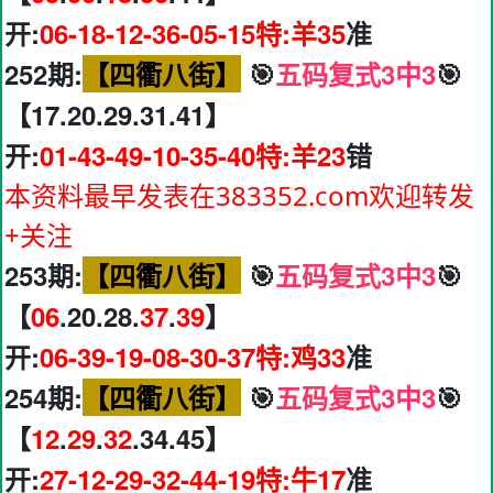
开:
06-18-12-36-05-15特:羊35
准
252期:
【四衢八街】
🎯
五码复式3中3
🎯
【17.20.29.31.41】
开:
01-43-49-10-35-40特:羊23
错
本资料最早发表在383352.com欢迎转发
+关注
253期:
【四衢八街】
🎯
五码复式3中3
🎯
【
06
.20.28.
37
.
39
】
开:
06-39-19-08-30-37特:鸡33
准
254期:
【四衢八街】
🎯
五码复式3中3
🎯
【
12
.
29
.
32
.34.45】
开:
27-12-29-32-44-19特:牛17
准