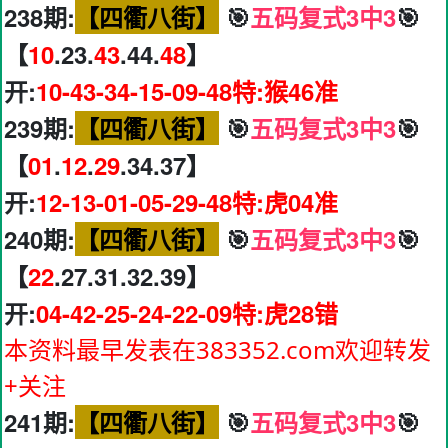
238期:
【四衢八街】
🎯
五码复式3中3
🎯
【
10
.23.
43
.44.
48
】
开:
10-43-34-15-09-48特:猴46准
239期:
【四衢八街】
🎯
五码复式3中3
🎯
【
01
.
12
.
29
.34.37】
开:
12-13-01-05-29-48特:虎04准
240期:
【四衢八街】
🎯
五码复式3中3
🎯
【
22
.27.31.32.39】
开:
04-42-25-24-22-09特:虎28错
本资料最早发表在383352.com欢迎转发
+关注
241期:
【四衢八街】
🎯
五码复式3中3
🎯