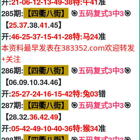
开:
21-06-12-13-49-38特:牛41
准
285期:
【四衢八街】
🎯
五码复式3中3
🎯
【
25
.
37
.38.
41
.45】
开:
46-25-37-15-41-28特:马24
准
本资料最早发表在383352.com欢迎转发
+关注
286期:
【四衢八街】
🎯
五码复式3中3
🎯
【06.09.10.34.46】
开:
25-27-24-16-15-42特:兔03
错
287期:
【四衢八街】
🎯
五码复式3中3
🎯
【28.32.
36
.
42
.
49
】
开:
05-42-49-10-40-36特:猴34
准
288期:
【四衢八街】
🎯
五码复式3中3
🎯