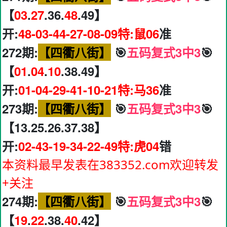
【
03
.
27
.36.
48
.49】
开:
48-03-44-27-08-09特:鼠06
准
272期:
【四衢八街】
🎯
五码复式3中3
🎯
【
01
.
04
.
10
.38.49】
开:
01-04-29-41-10-21特:马36
准
273期:
【四衢八街】
🎯
五码复式3中3
🎯
【13.25.26.37.38】
开:
02-43-19-34-22-49特:虎04
错
本资料最早发表在383352.com欢迎转发
+关注
274期:
【四衢八街】
🎯
五码复式3中3
🎯
【
19
.
22
.38.
40
.42】