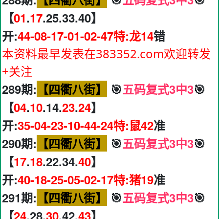
【
01
.
17
.25.33.40】
开:
44-08-17-01-02-47特:龙14
错
本资料最早发表在383352.com欢迎转发
+关注
289期:
【四衢八街】
🎯
五码复式3中3
🎯
【
04
.
10
.14.
23
.
24
】
开:
35-04-23-10-44-24特:鼠42
准
290期:
【四衢八街】
🎯
五码复式3中3
🎯
【
17
.
18
.22.34.
40
】
开:
40-18-25-05-02-17特:猪19
准
291期:
【四衢八街】
🎯
五码复式3中3
🎯
【
24
.28.
30
.42.
43
】