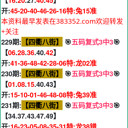
【
16
.
20
.27.
40
.
45
】
开:
45-20-40-46-26-16特:兔15准
本资料最早发表在383352.com欢迎转发
+关注
229期:
【四衢八街】
🎯
五码复式3中3
🎯
【
06
.
28
.
36
.40.
42
】
开:
41-36-48-42-28-06特:龙02准
230期:
【四衢八街】
🎯
五码复式3中3
🎯
【
01
.
08
.
15
.40.43】
开:
15-10-01-46-48-08特:兔39准
231期:
【四衢八街】
🎯
五码复式3中3
🎯
【34.37.43.47.49】
开:
16-23-05-08-35-31特:龙38错